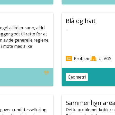
Blå og hvit
l alltid er sann, aldri
...
ger godt til rette for at
n av de generelle reglene.
k i møte med slike
Problem
U, VGS
Geometri
Sammenlign area
aver rundt tessellering
Dette problemet kobler 