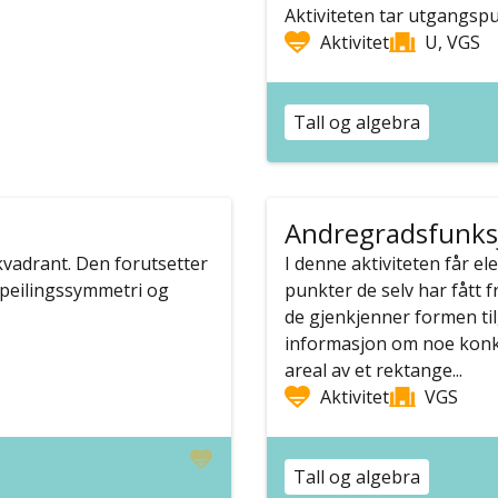
Aktiviteten tar utgangspu
Aktivitet
U, VGS
Tall og algebra
Andregradsfunksj
kvadrant. Den forutsetter
I denne aktiviteten får el
peilingssymmetri og
punkter de selv har fått 
de gjenkjenner formen til
informasjon om noe kon
areal av et rektange...
Aktivitet
VGS
Tall og algebra