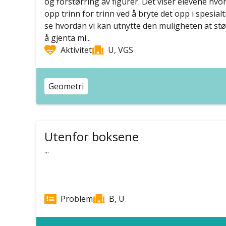
og forstørring av figurer. Det viser elevene hv
opp trinn for trinn ved å bryte det opp i spesialt
se hvordan vi kan utnytte den muligheten at st
å gjenta mi...
Aktivitet
U, VGS
Geometri
Utenfor boksene
...
Problem
B, U