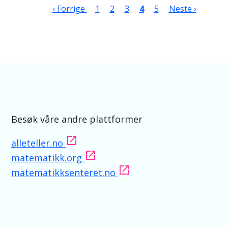
Sider
Forrige side
Side
Side
Side
Nåværende side
Side
Neste side
‹ Forrige
1
2
3
4
5
Neste ›
Besøk våre andre plattformer
alleteller.no
matematikk.org
matematikksenteret.no