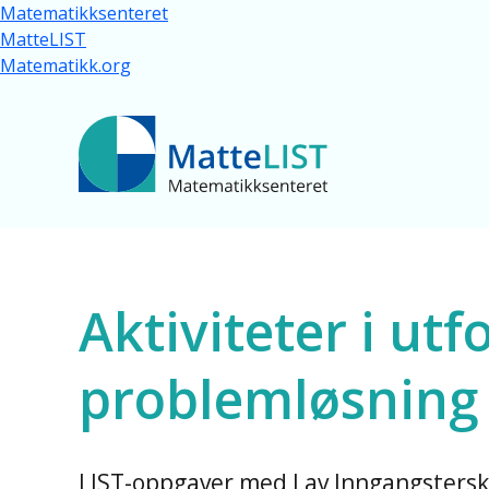
Hopp til hovedinnhold
Matematikksenteret
MatteLIST
Matematikk.org
Ressurser for al
Aktiviteter i utf
problemløsning -
LIST-oppgaver med Lav Inngangstersk