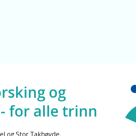
le
orsking og
 for alle trinn
el og Stor Takhøyde.