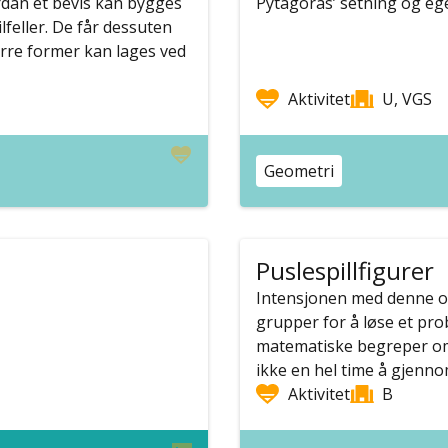
ordan et bevis kan bygges
Pytagoras’ setning og egen
ilfeller. De får dessuten
ørre former kan lages ved
Aktivitet
U, VGS
Geometri
Puslespillfigurer
Intensjonen med denne op
grupper for å løse et pro
matematiske begreper om 
ikke en hel time å gjennom
Aktivitet
B