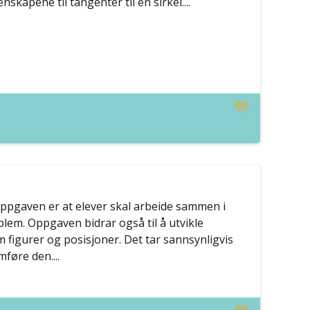
skapene til tangenter til en sirkel....
pgaven er at elever skal arbeide sammen i
blem. Oppgaven bidrar også til å utvikle
figurer og posisjoner. Det tar sannsynligvis
føre den....