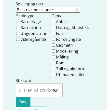
Søk i oppgaver
Skoletype
Tema
Barnehage
Antall
Barnetrinn
Data og Statistikk
Ungdomstrinn
Form
Videregående
For de yngste
Geometri
Modellering
Måling
Rom
Tall og algebra
Utematematikk
Stikkord