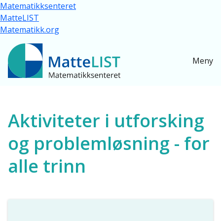
Hopp til hovedinnhold
Matematikksenteret
MatteLIST
Matematikk.org
Meny
Ressurser for alle
Aktiviteter i utforsking
og problemløsning - for
alle trinn